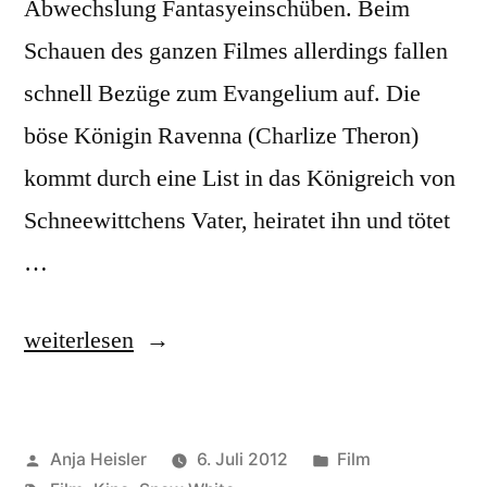
Abwechslung Fantasyeinschüben. Beim
Schauen des ganzen Filmes allerdings fallen
schnell Bezüge zum Evangelium auf. Die
böse Königin Ravenna (Charlize Theron)
kommt durch eine List in das Königreich von
Schneewittchens Vater, heiratet ihn und tötet
…
„Snow
weiterlesen
White
and
Veröffentlicht
Veröffentlicht
Anja Heisler
6. Juli 2012
Film
the