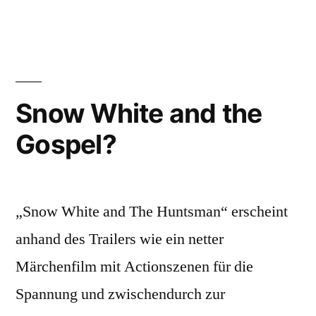
Filme
sind
an
„stillen
Feiertagen“
Snow White and the
verboten
Gospel?
„Snow White and The Huntsman“ erscheint
anhand des Trailers wie ein netter
Märchenfilm mit Actionszenen für die
Spannung und zwischendurch zur