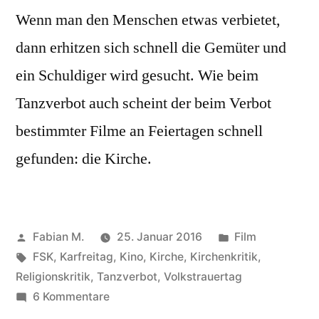
Wenn man den Menschen etwas verbietet,
dann erhitzen sich schnell die Gemüter und
ein Schuldiger wird gesucht. Wie beim
Tanzverbot auch scheint der beim Verbot
bestimmter Filme an Feiertagen schnell
gefunden: die Kirche.
Veröffentlicht
Veröffentlicht
Fabian M.
25. Januar 2016
Film
von
Schlagwörter:
in
FSK
,
Karfreitag
,
Kino
,
Kirche
,
Kirchenkritik
,
Religionskritik
,
Tanzverbot
,
Volkstrauertag
zu
6 Kommentare
Diese