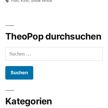
von
Schlagwörter:
in
Film
,
Kino
,
Snow White
Gospel?“
TheoPop durchsuchen
Suchen
nach:
Kategorien