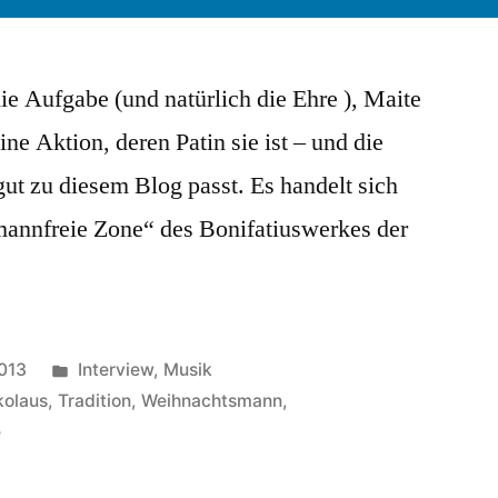
die Aufgabe (und natürlich die Ehre ), Maite
ne Aktion, deren Patin sie ist – und die
gut zu diesem Blog passt. Es handelt sich
annfreie Zone“ des Bonifatiuswerkes der
Veröffentlicht
013
Interview
,
Musik
in
kolaus
,
Tradition
,
Weihnachtsmann
,
e