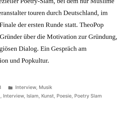
pezieller Poetry-Slam, bei dem nur Muslime
ranstalter touren durch Deutschland, im
 Finale der ersten Runde statt. TheoPop
 Gründer über die Motivation zur Gründung,
ligiösen Dialog. Ein Gespräch am
ion und Popkultur.
Veröffentlicht
3
Interview
,
Musik
in
g
,
Interview
,
Islam
,
Kunst
,
Poesie
,
Poetry Slam