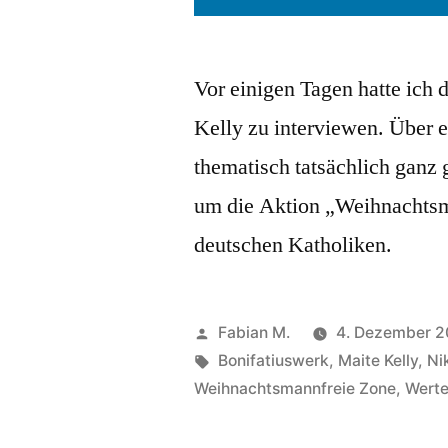
Vor einigen Tagen hatte ich 
Kelly zu interviewen. Über ei
thematisch tatsächlich ganz 
um die Aktion „Weihnachtsm
deutschen Katholiken.
Veröffentlicht
Fabian M.
4. Dezember 2
von
Schlagwörter:
Bonifatiuswerk
,
Maite Kelly
,
Ni
Weihnachtsmannfreie Zone
,
Wert