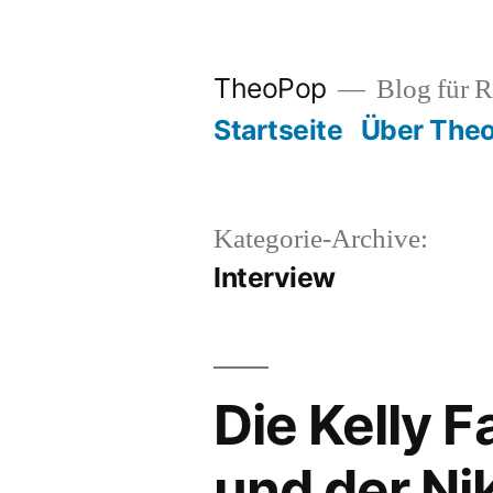
Zum
Inhalt
TheoPop
Blog für R
springen
Startseite
Über The
Kategorie-Archive:
Interview
Die Kelly 
und der Ni