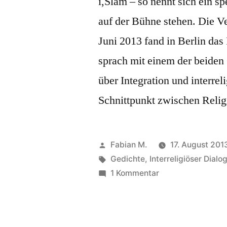
i,Slam – so nennt sich ein s
auf der Bühne stehen. Die Ve
Juni 2013 fand in Berlin das
sprach mit einem der beiden
über Integration und interre
Schnittpunkt zwischen Relig
Veröffentlicht
Fabian M.
17. August 201
von
Schlagwörter:
Gedichte
,
Interreligiöser Dialo
zu
1 Kommentar
i,Slam
–
Ein