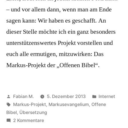
– und vor allem dann, wenn man am Ende
sagen kann: Wir haben es geschafft. An
dieser Stelle möchte ich ein ganz besonders
unterstützenswertes Projekt vorstellen und
euch alle ermutigen, mitzuwirken: Das
Markus-Projekt der „Offenen Bibel“.
Veröffentlicht
Veröffentlicht
Fabian M.
5. Dezember 2013
Internet
von
Schlagwörter:
in
Markus-Projekt
,
Markusevangelium
,
Offene
Bibel
,
Übersetzung
zu
2 Kommentare