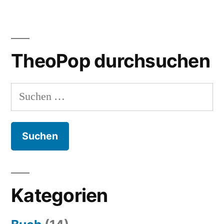
Einmal
Markusevangelium,
bitte!
TheoPop durchsuchen
Suchen
nach:
Kategorien