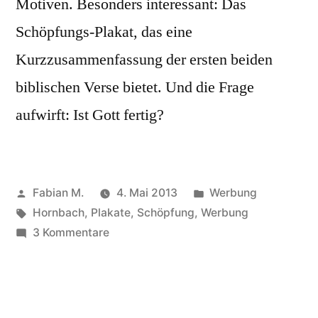
Motiven. Besonders interessant: Das
Schöpfungs-Plakat, das eine
Kurzzusammenfassung der ersten beiden
biblischen Verse bietet. Und die Frage
aufwirft: Ist Gott fertig?
Veröffentlicht
Veröffentlicht
Fabian M.
4. Mai 2013
Werbung
von
Schlagwörter:
in
Hornbach
,
Plakate
,
Schöpfung
,
Werbung
zu
3 Kommentare
Gott.
Himmel.
Erde.
Wasser.