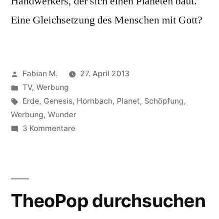
Handwerkers, der sich einen Planeten baut.
Eine Gleichsetzung des Menschen mit Gott?
Veröffentlicht
Fabian M.
27. April 2013
von
Veröffentlicht
TV
,
Werbung
in
Schlagwörter:
Erde
,
Genesis
,
Hornbach
,
Planet
,
Schöpfung
,
Werbung
,
Wunder
zu
3 Kommentare
Am
Anfang
schuf
Hornbach
TheoPop durchsuchen
den
Planeten