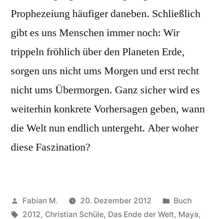
Prophezeiung häufiger daneben. Schließlich
gibt es uns Menschen immer noch: Wir
trippeln fröhlich über den Planeten Erde,
sorgen uns nicht ums Morgen und erst recht
nicht ums Übermorgen. Ganz sicher wird es
weiterhin konkrete Vorhersagen geben, wann
die Welt nun endlich untergeht. Aber woher
diese Faszination?
Veröffentlicht
Veröffentlic
Fabian M.
20. Dezember 2012
Buch
von
Schlagwörter:
in
2012
,
Christian Schüle
,
Das Ende der Welt
,
Maya
,