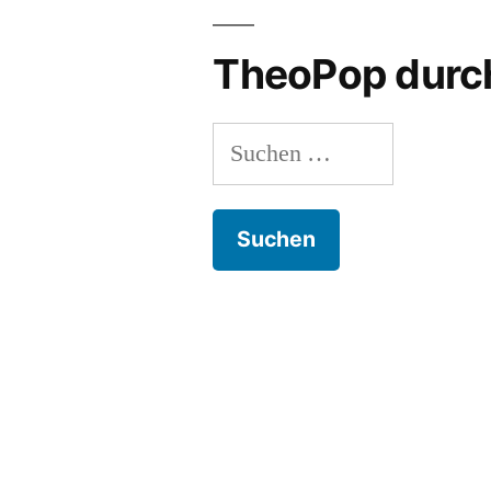
TheoPop durc
Suchen
nach: