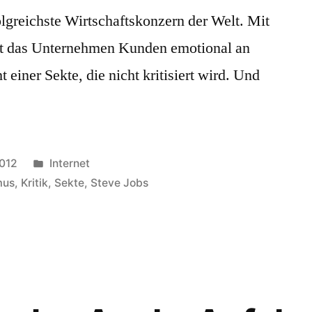
folgreichste Wirtschaftskonzern der Welt. Mit
det das Unternehmen Kunden emotional an
t einer Sekte, die nicht kritisiert wird. Und
Veröffentlicht
012
Internet
in
mus
,
Kritik
,
Sekte
,
Steve Jobs