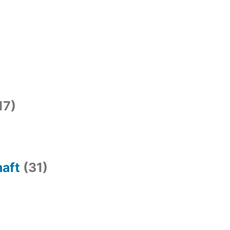
17)
haft
(31)