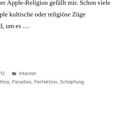
r Apple-Religion gefällt mir. Schon viele
e kultische oder religiöse Züge
nd, um es …
Veröffentlicht
012
Internet
in
thos
,
Paradies
,
Perfektion
,
Schöpfung