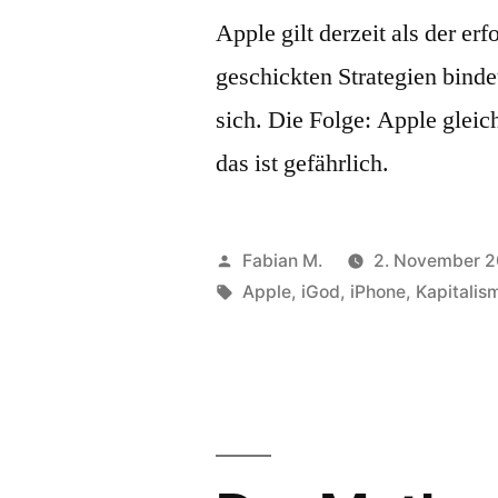
Apple gilt derzeit als der er
geschickten Strategien bin
sich. Die Folge: Apple gleich
das ist gefährlich.
Veröffentlicht
Fabian M.
2. November 2
von
Schlagwörter:
Apple
,
iGod
,
iPhone
,
Kapitalis