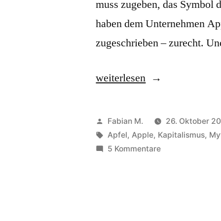
muss zugeben, das Symbol de
haben dem Unternehmen Appl
zugeschrieben – zurecht. U
„Der
weiterlesen
Mythos
des
Veröffentlicht
Fabian M.
26. Oktober 2
Apple-
von
Schlagwörter:
Apfel
,
Apple
,
Kapitalismus
,
My
zu
5 Kommentare
Apfels“
Der
Mythos
des
Apple-
Apfels