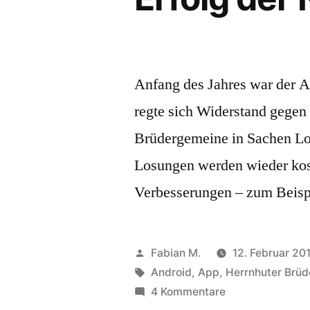
Anfang des Jahres war der Au
regte sich Widerstand gegen
Brüdergemeine in Sachen Lo
Losungen werden wieder kost
Verbesserungen – zum Beispi
Veröffentlicht
Fabian M.
12. Februar 20
von
Schlagwörter:
Android
,
App
,
Herrnhuter Brü
zu
4 Kommentare