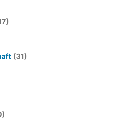
17)
haft
(31)
0)