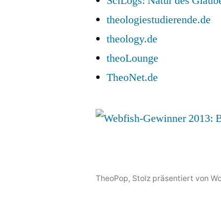
SciLogs: Natur des Glaub
theologiestudierende.de
theology.de
theoLounge
TheoNet.de
TheoPop
,
Stolz präsentiert von W