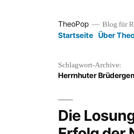
Zum
Inhalt
TheoPop
Blog für R
springen
Startseite
Über The
Schlagwort-Archive:
Herrnhuter Brüderge
Die Losung
Erfolg der