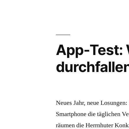
Die
Losungs-
App
wird
kostenlos:
der
App-Test:
Erfolg
der
durchfalle
Nutzer
Neues Jahr, neue Losungen:
Smartphone die täglichen Ve
räumen die Herrnhuter Konk