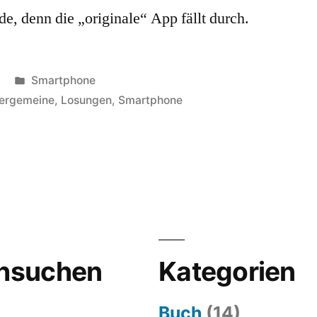
, denn die „originale“ App fällt durch.
Veröffentlicht
Smartphone
in
dergemeine
,
Losungen
,
Smartphone
hsuchen
Kategorien
Buch
(14)