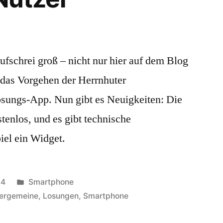
fschrei groß – nicht nur hier auf dem Blog
 das Vorgehen der Herrnhuter
sungs-App. Nun gibt es Neuigkeiten: Die
enlos, und es gibt technische
el ein Widget.
Veröffentlicht
14
Smartphone
in
dergemeine
,
Losungen
,
Smartphone