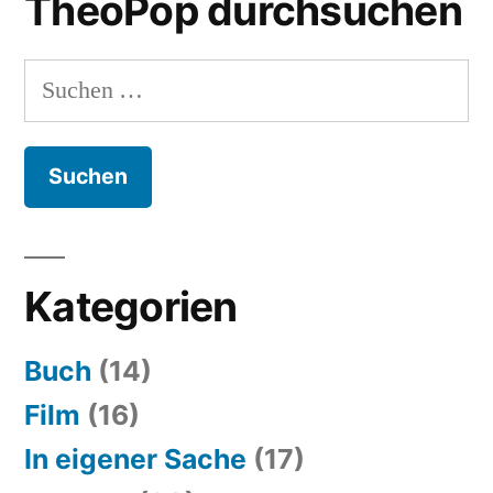
TheoPop durchsuchen
falscher
Flagge“
Suchen
nach:
Kategorien
Buch
(14)
Film
(16)
In eigener Sache
(17)