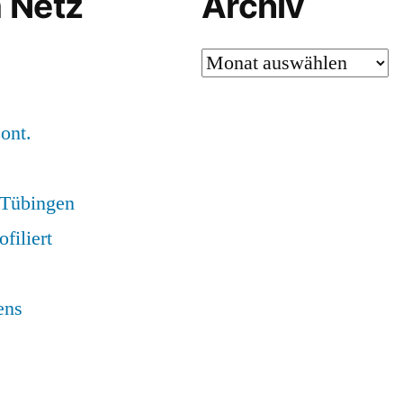
 Netz
Archiv
Archiv
ont.
) Tübingen
ofiliert
ens