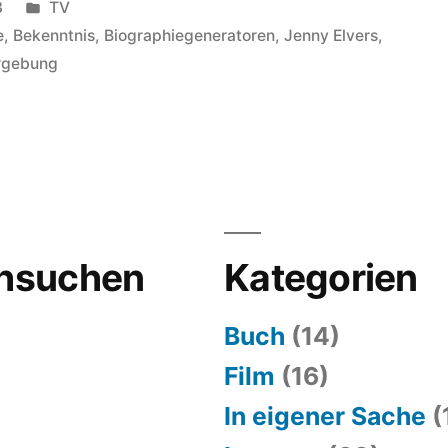
Veröffentlicht
3
TV
in
e
,
Bekenntnis
,
Biographiegeneratoren
,
Jenny Elvers
,
rgebung
hsuchen
Kategorien
Buch
(14)
Film
(16)
In eigener Sache
(