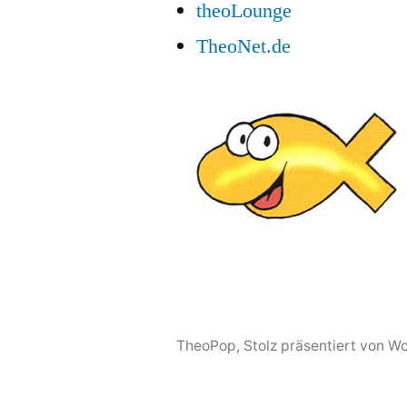
theoLounge
TheoNet.de
TheoPop
,
Stolz präsentiert von W