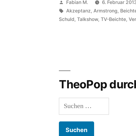
Veröffentlicht
Fabian M.
6. Februar 201
von
Schlagwörter:
Akzeptanz
,
Armstrong
,
Beicht
Schuld
,
Talkshow
,
TV-Beichte
,
Ve
TheoPop durc
Suchen
nach: