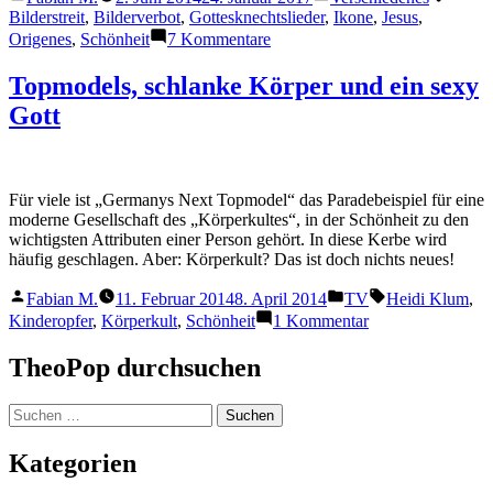
von
in
Bilderstreit
,
Bilderverbot
,
Gottesknechtslieder
,
Ikone
,
Jesus
,
zu
Origenes
,
Schönheit
7 Kommentare
War
Jesus
Topmodels, schlanke Körper und ein sexy
hässlich?
Gott
Für viele ist „Germanys Next Topmodel“ das Paradebeispiel für eine
moderne Gesellschaft des „Körperkultes“, in der Schönheit zu den
wichtigsten Attributen einer Person gehört. In diese Kerbe wird
häufig geschlagen. Aber: Körperkult? Das ist doch nichts neues!
Veröffentlicht
Veröffentlicht
Schlagwörter:
Fabian M.
11. Februar 2014
8. April 2014
TV
Heidi Klum
,
von
in
zu
Kinderopfer
,
Körperkult
,
Schönheit
1 Kommentar
Topmodels,
schlanke
TheoPop durchsuchen
Körper
und
Suchen
ein
nach:
sexy
Gott
Kategorien