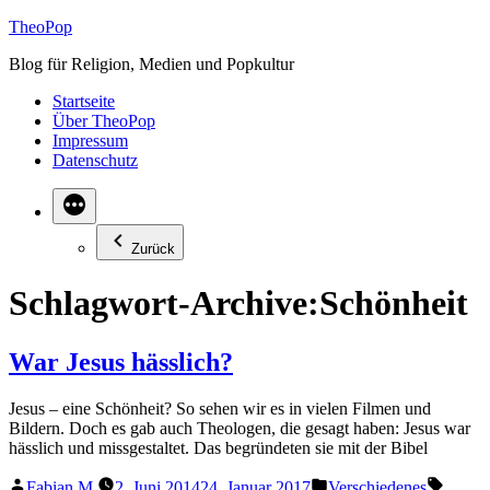
Zum
TheoPop
Inhalt
Blog für Religion, Medien und Popkultur
springen
Startseite
Über TheoPop
Impressum
Datenschutz
Zurück
Schlagwort-Archive:
Schönheit
War Jesus hässlich?
Jesus – eine Schönheit? So sehen wir es in vielen Filmen und
Bildern. Doch es gab auch Theologen, die gesagt haben: Jesus war
hässlich und missgestaltet. Das begründeten sie mit der Bibel
Veröffentlicht
Veröffentlicht
Schlag
Fabian M.
2. Juni 2014
24. Januar 2017
Verschiedenes