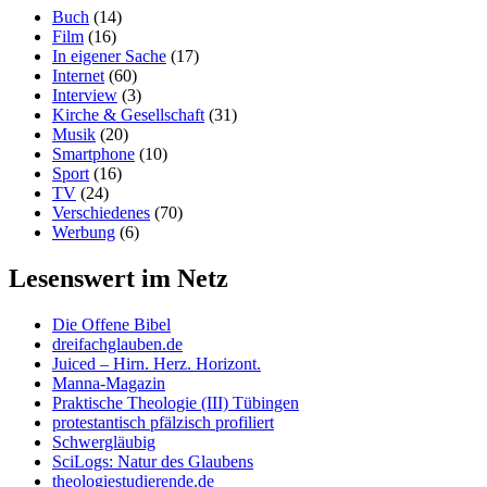
Buch
(14)
Film
(16)
In eigener Sache
(17)
Internet
(60)
Interview
(3)
Kirche & Gesellschaft
(31)
Musik
(20)
Smartphone
(10)
Sport
(16)
TV
(24)
Verschiedenes
(70)
Werbung
(6)
Lesenswert im Netz
Die Offene Bibel
dreifachglauben.de
Juiced – Hirn. Herz. Horizont.
Manna-Magazin
Praktische Theologie (III) Tübingen
protestantisch pfälzisch profiliert
Schwergläubig
SciLogs: Natur des Glaubens
theologiestudierende.de