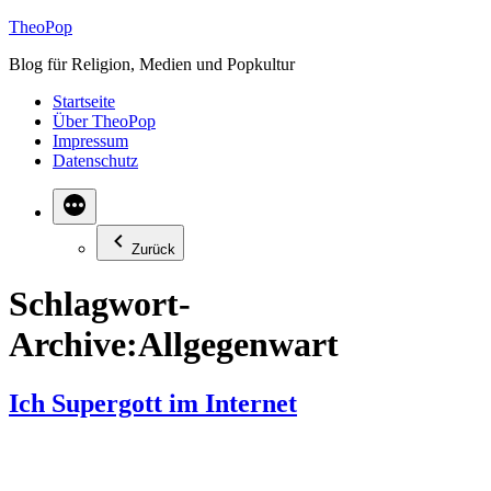
Zum
TheoPop
Inhalt
Blog für Religion, Medien und Popkultur
springen
Startseite
Über TheoPop
Impressum
Datenschutz
Zurück
Schlagwort-
Archive:
Allgegenwart
Ich Supergott im Internet
Zwei göttliche Eigenschaften haben wir dank des Internets schon