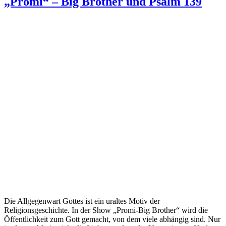
Suchen
nach:
Kategorien
Buch
(14)
Film
(16)
In eigener Sache
(17)
Internet
(60)
Interview
(3)
Kirche & Gesellschaft
(31)
Musik
(20)
Smartphone
(10)
Sport
(16)
TV
(24)
Verschiedenes
(70)
Werbung
(6)
Lesenswert im Netz
Die Offene Bibel
dreifachglauben.de
Juiced – Hirn. Herz. Horizont.
Manna-Magazin