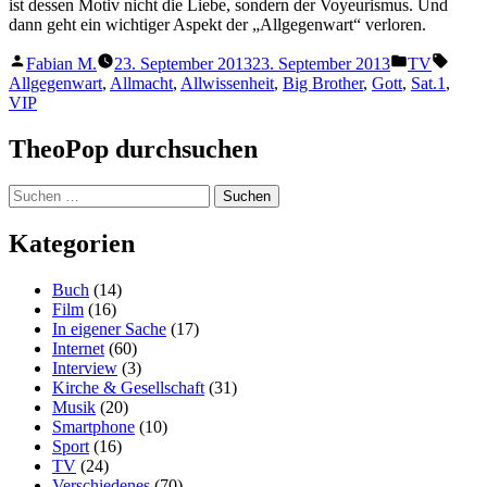
Praktische Theologie (III) Tübingen
protestantisch pfälzisch profiliert
Schwergläubig
SciLogs: Natur des Glaubens
theologiestudierende.de
theology.de
theoLounge
TheoNet.de
Archiv
Archiv
TheoPop
,
Stolz präsentiert von WordPress.