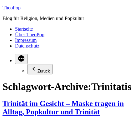
Zum
TheoPop
Inhalt
Blog für Religion, Medien und Popkultur
springen
Startseite
Über TheoPop
Impressum
Datenschutz
Zurück
Schlagwort-Archive:
Trinitatis
Trinität im Gesicht – Maske tragen in
Alltag, Popkultur und Trinität
Was die Maske als zentrales Symbol der Pandemie mit uns macht,