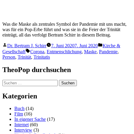
Verschiedenes
(70)
Werbung
(6)
Lesenswert im Netz
Die Offene Bibel
dreifachglauben.de
Juiced – Hirn. Herz. Horizont.
Manna-Magazin
Praktische Theologie (III) Tübingen
protestantisch pfälzisch profiliert
Schwergläubig
SciLogs: Natur des Glaubens
theologiestudierende.de
theology.de
theoLounge
TheoNet.de
Archiv
Archiv
TheoPop
,
Stolz präsentiert von WordPress.