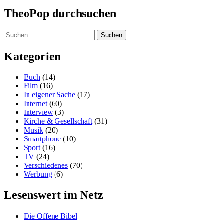
Verschiedenes
(70)
Werbung
(6)
Lesenswert im Netz
Die Offene Bibel
dreifachglauben.de
Juiced – Hirn. Herz. Horizont.
Manna-Magazin
Praktische Theologie (III) Tübingen
protestantisch pfälzisch profiliert
Schwergläubig
SciLogs: Natur des Glaubens
theologiestudierende.de
theology.de
theoLounge
TheoNet.de
Archiv
Archiv
TheoPop
,
Stolz präsentiert von WordPress.