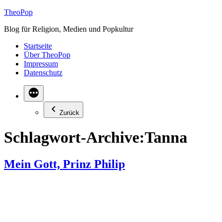
Zum
TheoPop
Inhalt
Blog für Religion, Medien und Popkultur
springen
Startseite
Über TheoPop
Impressum
Datenschutz
Zurück
Schlagwort-Archive:
Tanna
Mein Gott, Prinz Philip
Auf einer kleinen Insel im Pazifik wird der Gatte der Queen, Prinz
Philip, als Gott verehrt. Das merkwürdige Phänomen sogenannter
„Cargo-Kulte“ erscheint uns auf den ersten Blick lächerlich. Doch