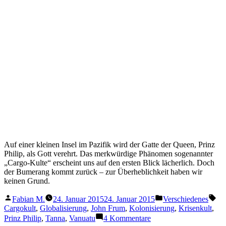
der Bumerang kommt zurück – zur Überheblichkeit haben wir
keinen Grund.
Veröffentlicht
Veröffentlicht
Sc
Fabian M.
24. Januar 2015
24. Januar 2015
Verschiedenes
von
in
Cargokult
,
Globalisierung
,
John Frum
,
Kolonisierung
,
Krisenkult
,
zu
Prinz Philip
,
Tanna
,
Vanuatu
4 Kommentare
Mein
Gott,
TheoPop durchsuchen
Prinz
Philip
Suchen
nach:
Kategorien
Buch
(14)
Film
(16)
In eigener Sache
(17)
Internet
(60)
Interview
(3)
Kirche & Gesellschaft
(31)
Musik
(20)
Smartphone
(10)
Sport
(16)
TV
(24)