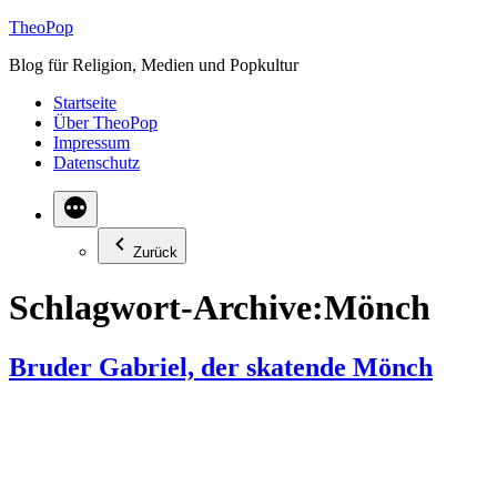
Zum
TheoPop
Inhalt
Blog für Religion, Medien und Popkultur
springen
Startseite
Über TheoPop
Impressum
Datenschutz
Zurück
Schlagwort-Archive:
Mönch
Bruder Gabriel, der skatende Mönch
Gabriel ist Skater. Und Gabriel ist ein Franziskaner-Mönch. Ein
schön inszeniertes Video zeigt den Klosterbruder und sein
Skateboard – und verbindet zwei Lebenswelten, die irgendwie