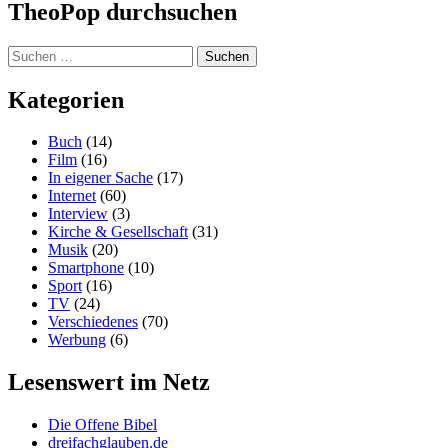
Lesenswert im Netz
Die Offene Bibel
dreifachglauben.de
Juiced – Hirn. Herz. Horizont.
Manna-Magazin
Praktische Theologie (III) Tübingen
protestantisch pfälzisch profiliert
Schwergläubig
SciLogs: Natur des Glaubens
theologiestudierende.de
theology.de
theoLounge
TheoNet.de
Archiv
Archiv
TheoPop
,
Stolz präsentiert von WordPress.