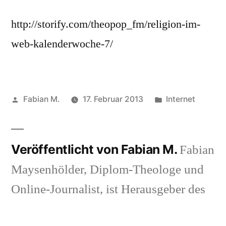
http://storify.com/theopop_fm/religion-im-
web-kalenderwoche-7/
Veröffentlicht
Veröffentlicht
Fabian M.
17. Februar 2013
Internet
von
in
Veröffentlicht von Fabian M.
Fabian
Maysenhölder, Diplom-Theologe und
Online-Journalist, ist Herausgeber des
Blogs "Theopop". Während seiner