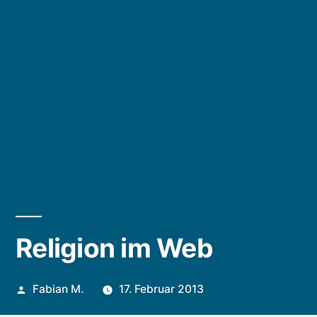
Religion im Web
Veröffentlicht
Fabian M.
17. Februar 2013
von