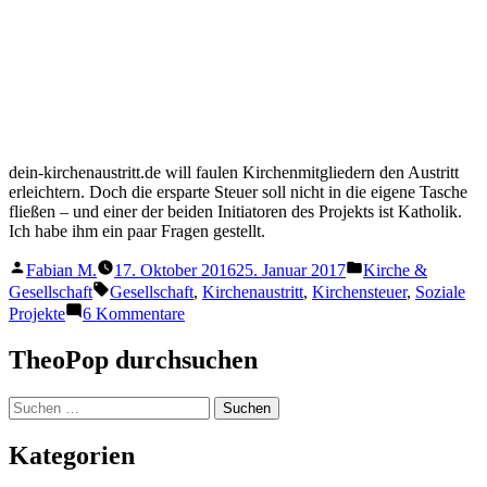
TheoPop
,
Stolz präsentiert von WordPress.