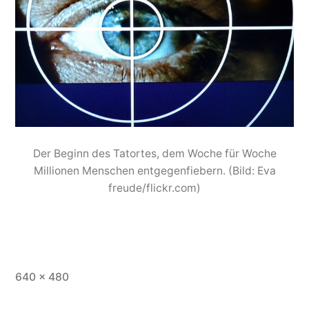
Der Beginn des Tatortes, dem Woche für Woche
Millionen Menschen entgegenfiebern. (Bild: Eva
freude/flickr.com)
Vollständige
640 × 480
Größe